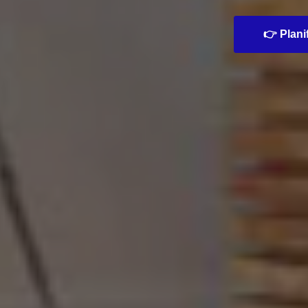
👉 Planif