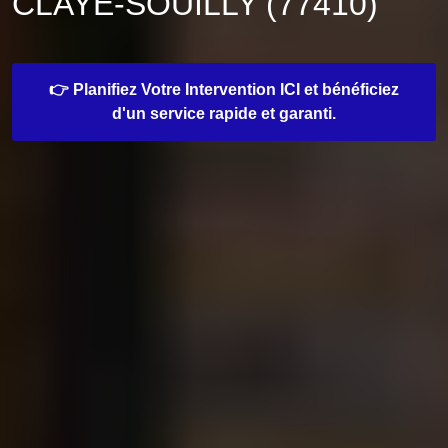
CLAYE-SOUILLY (77410)
👉 Planifiez Votre Intervention ICI et bénéficiez
d'un service rapide et garanti.