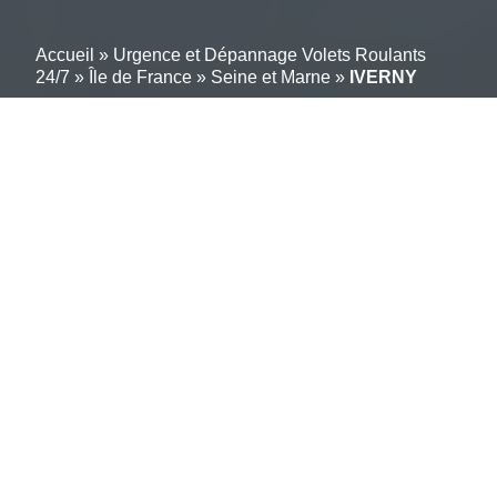
Accueil
»
Urgence et Dépannage Volets Roulants
24/7
»
Île de France
»
Seine et Marne
»
IVERNY
Un service simple pour
gérer en ligne vos
réparations de volets
roulants à IVERNY
(77165)
Votre Solution Immédiate pour la Réparation de
Volets Roulants à IVERNY.
Rapidité, fiabilité et tarifs
transparents définissent notre service de réparation de
volets roulants. Une équipe d’experts locaux près de
IVERNY – 77165 est prête à intervenir pour tout
problème de volets roulants, manuels ou électriques,
garantissant une intervention efficace et précise.