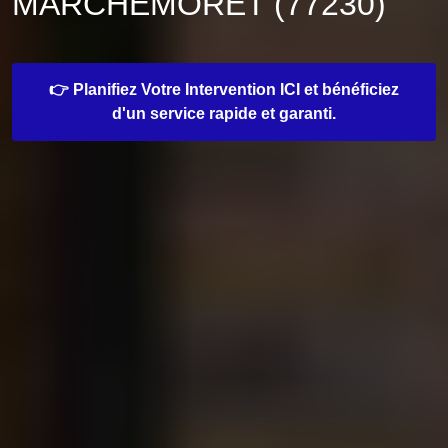
MARCHEMORET (77230)
👉 Planifiez Votre Intervention ICI et bénéficiez
d'un service rapide et garanti.