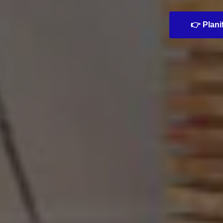
👉 Planif