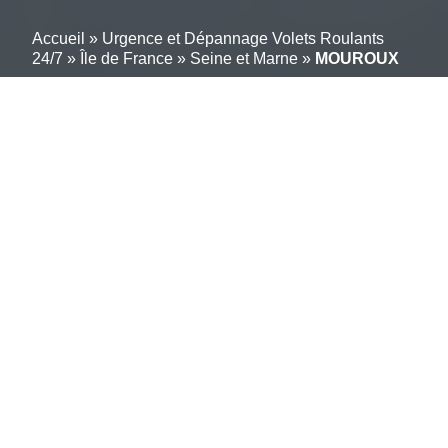
Accueil
»
Urgence et Dépannage Volets Roulants
24/7
»
Île de France
»
Seine et Marne
»
MOUROUX
Un service simple pour
gérer en ligne vos
réparations de volets
roulants à MOUROUX
(77120)
Vos volets roulants sont bloqués ou dysfonctionnels ?
Vous cherchez un professionnel compétent pour les
réparer ? Réparation-volet-roulant.info à MOUROUX;
77120 vous offre une solution rapide et efficace.
Notre équipe de techniciens spécialisés en volets
roulants intervient rapidement pour résoudre vos