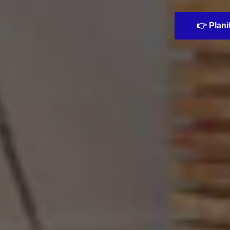
👉 Planif