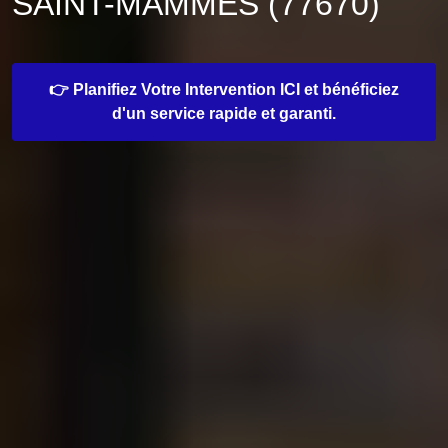
SAINT-MAMMES (77670)
👉 Planifiez Votre Intervention ICI et bénéficiez
d'un service rapide et garanti.