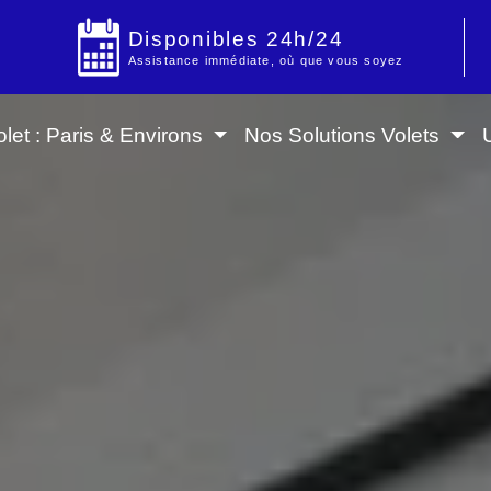
Disponibles 24h/24
Assistance immédiate, où que vous soyez
let : Paris & Environs
Nos Solutions Volets