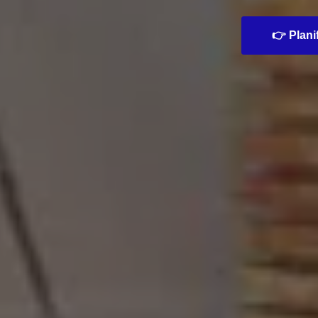
👉 Planif