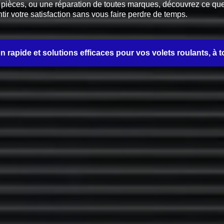
èces, ou une réparation de toutes marques, découvrez ce que no
tir votre satisfaction sans vous faire perdre de temps.
on rapide et solutions efficaces pour vos volets roulants, à t