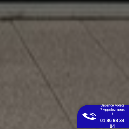
Urgence Volets
? Appelez-nous
!
01 86 98 34
04