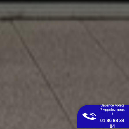
Urgence Volets
? Appelez-nous
!
01 86 98 34
04