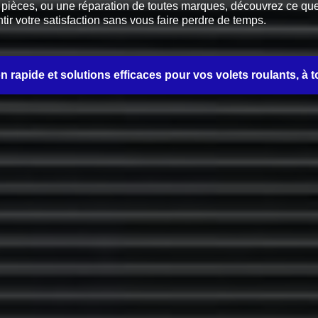
èces, ou une réparation de toutes marques, découvrez ce que no
tir votre satisfaction sans vous faire perdre de temps.
on rapide et solutions efficaces pour vos volets roulants, à t