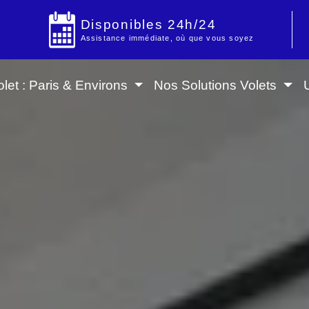
Disponibles 24h/24
Assistance immédiate, où que vous soyez
let : Paris & Environs
Nos Solutions Volets