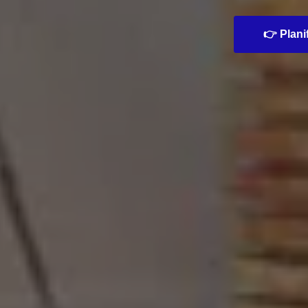
👉 Planif