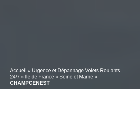
Accueil
»
Urgence et Dépannage Volets Roulants
24/7
»
Île de France
»
Seine et Marne
»
CHAMPCENEST
Intervention volets
roulants CHAMPCENEST
(77560) : Pose &