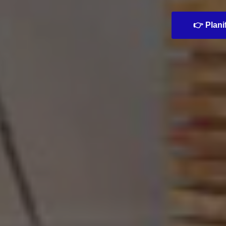
👉 Planif