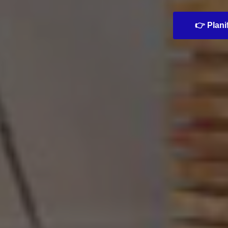
👉 Planif