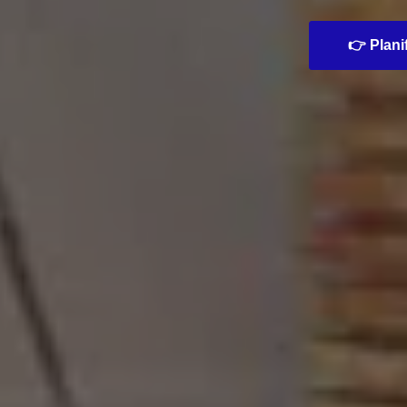
👉 Planif