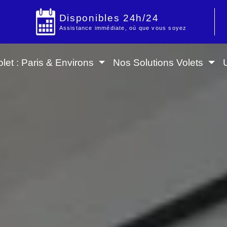
Disponibles 24h/24
Assistance immédiate, où que vous soyez
let : Paris & Environs
Nos Solutions Volets