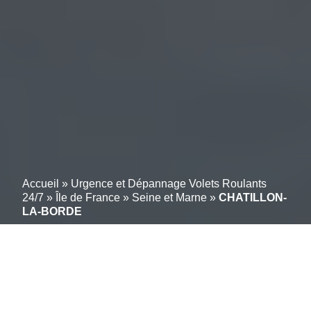
Accueil
»
Urgence et Dépannage Volets Roulants
24/7
»
Île de France
»
Seine et Marne
»
CHATILLON-
LA-BORDE
Un service simple pour
gérer en ligne vos