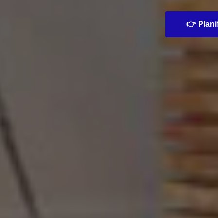
👉 Planif