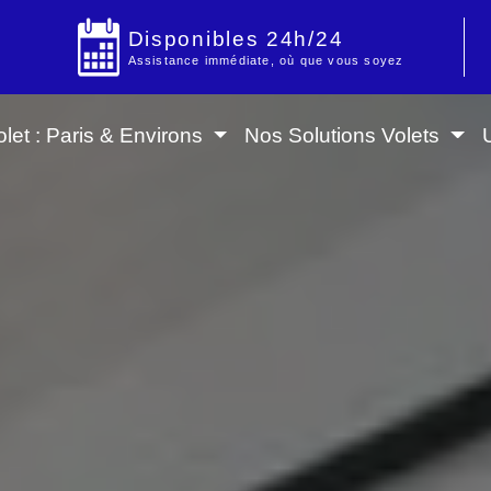
Disponibles 24h/24
Assistance immédiate, où que vous soyez
let : Paris & Environs
Nos Solutions Volets