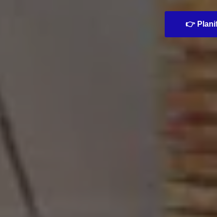
👉 Planif