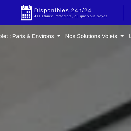
Disponibles 24h/24
Assistance immédiate, où que vous soyez
let : Paris & Environs
Nos Solutions Volets