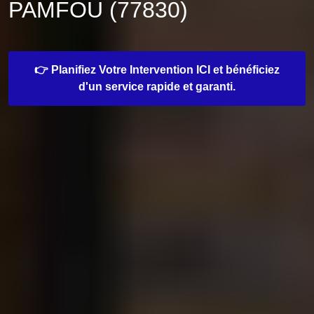
PAMFOU (77830)
👉 Planifiez Votre Intervention ICI et bénéficiez
d'un service rapide et garanti.