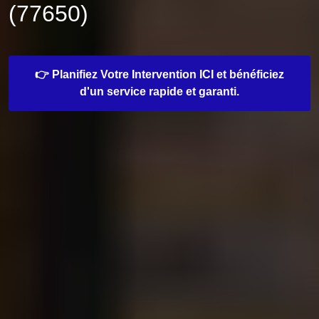
(77650)
👉 Planifiez Votre Intervention ICI et bénéficiez
d'un service rapide et garanti.