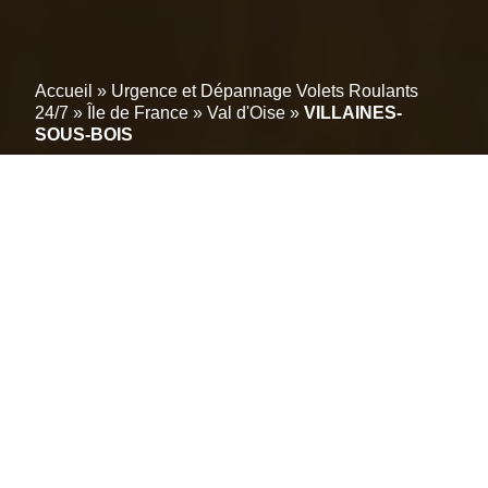
Accueil
»
Urgence et Dépannage Volets Roulants
24/7
»
Île de France
»
Val d'Oise
»
VILLAINES-
SOUS-BOIS
Experts en volets toutes
marques à VILLAINES-
SOUS-BOIS (95570) :
Réparation certifiée avec
garantie étendue
Besoin d’une intervention rapide pour un volet roulant
bloqué ou endommagé à VILLAINES-SOUS-BOIS
(95570) ? Notre équipe de professionnels est là pour
vous offrir des solutions de dépannage et de