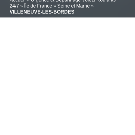
24/7
»
Île de France
»
Seine et Marne
»
VILLENEUVE-LES-BORDES
Vos volets roulants
réparés en moins de 2
Heures à VILLENEUVE-
LES-BORDES; (77154):
Service fiable
Besoin d’une intervention rapide pour un volet roulant
bloqué ou endommagé à VILLENEUVE-LES-
BORDES (77154) ? Notre équipe de professionnels
est là pour vous offrir des solutions de dépannage et
de réparation de volets roulants efficaces et fiables,
24h/24, 7j/7. Que vous soyez confronté à un problème
de moteur, de manivelle, ou de lames abîmées, nous
avons l’expertise nécessaire pour résoudre tous vos