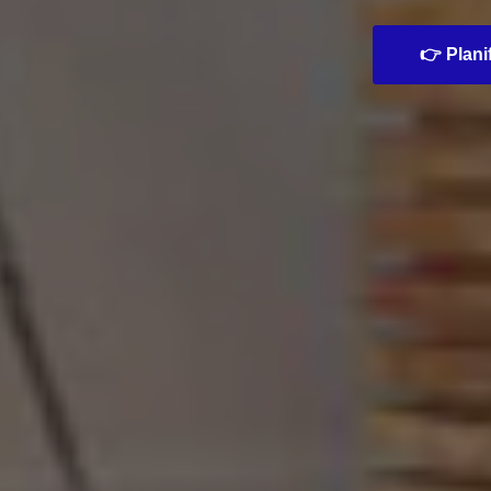
👉 Planif