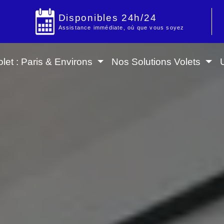
Disponibles 24h/24
Assistance immédiate, où que vous soyez
let : Paris & Environs
Nos Solutions Volets